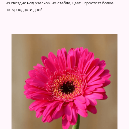
из гвоздик над узелком на стебле, цветы простоят более
четырнадцати дней.