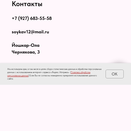
Контакты
+7 (927) 683-55-58
soykav12@mail.ru
Йошкар-Ола
Чернякова, 3
Мы используем куки, в том числе в целях сбора статистических данных и обработки персональных
данных с использованием интернет-сервиса «Яндекс.Метрика». (
Политика обработки
OK
персональных данных
) Если Вы не согласны немедленно прекратите использование данного
сайта.